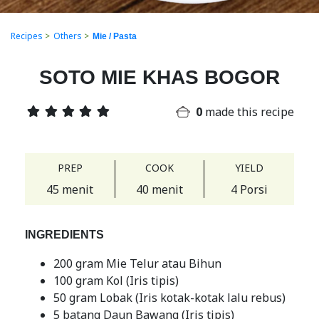
Recipes
>
Others
>
Mie / Pasta
SOTO MIE KHAS BOGOR
0
made this recipe
PREP
COOK
YIELD
45 menit
40 menit
4 Porsi
INGREDIENTS
200 gram Mie Telur atau Bihun
100 gram Kol (Iris tipis)
50 gram Lobak (Iris kotak-kotak lalu rebus)
5 batang Daun Bawang (Iris tipis)