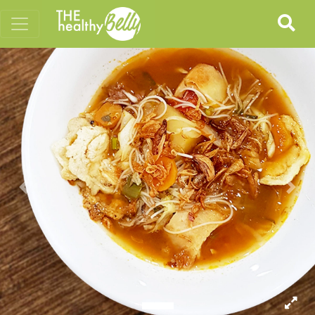
Previous
Nex