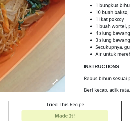
1 bungkus bihu
10 buah bakso, 
1 ikat pokcoy
1 buah wortel, 
4 siung bawan
3 siung bawang
Secukupnya, gul
Air untuk mere
INSTRUCTIONS
Rebus bihun sesuai 
Beri kecap, adik rata
Tumis duo bawang, 
Tried This Recipe
Masukkan bihun, ber
Made It!
Tes rasa, siap disaji