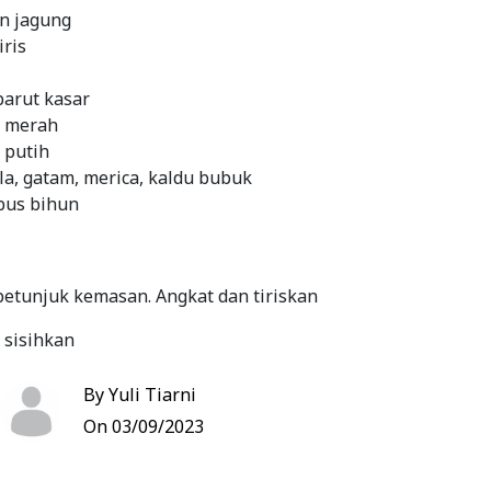
n jagung
iris
parut kasar
g merah
 putih
a, gatam, merica, kaldu bubuk
bus bihun
petunjuk kemasan. Angkat dan tiriskan
, sisihkan
masukka wortel, masukkan bakso dan pokok
By Yuli Tiarni
On 03/09/2023
i bumbu, aduk rata.
kan