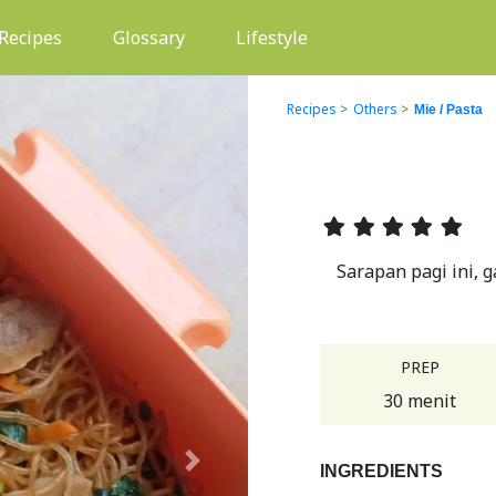
(current)
Recipes
Glossary
Lifestyle
Recipes
>
Others
>
Mie / Pasta
Sarapan pagi ini, g
PREP
30 menit
Next
INGREDIENTS