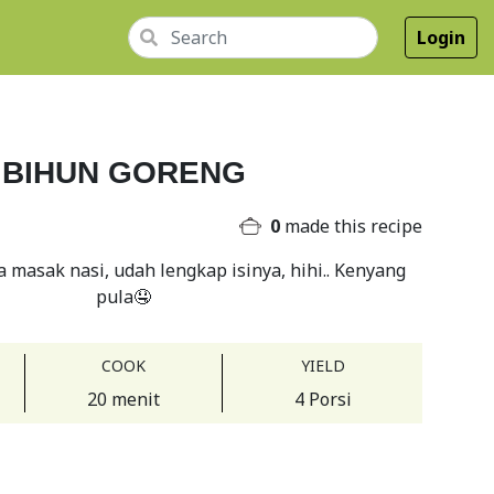
Login
BIHUN GORENG
0
made this recipe
a masak nasi, udah lengkap isinya, hihi.. Kenyang
pula🤤
COOK
YIELD
20 menit
4 Porsi