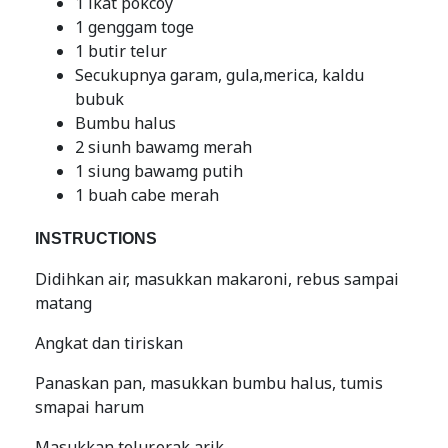
1 ikat pokcoy
1 genggam toge
1 butir telur
Secukupnya garam, gula,merica, kaldu
bubuk
Bumbu halus
2 siunh bawamg merah
1 siung bawamg putih
1 buah cabe merah
INSTRUCTIONS
Didihkan air, masukkan makaroni, rebus sampai
matang
Angkat dan tiriskan
Panaskan pan, masukkan bumbu halus, tumis
smapai harum
Masukkan telur,orak arik