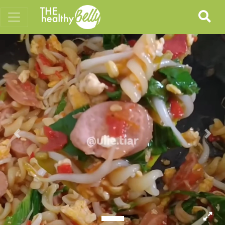
Previous
Nex