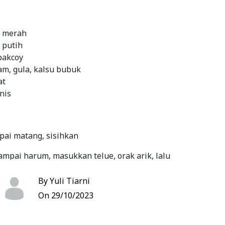
g merah
 putih
pakcoy
m, gula, kalsu bubuk
at
nis
ai matang, sisihkan
mpai harum, masukkan telue, orak arik, lalu
By Yuli Tiarni
yang sudah direbus
On 29/10/2023
khir masukkan sayur, beri air, masak sampai sayur