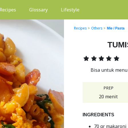
(current)
Recipes
Glossary
Lifestyle
Recipes
>
Others
>
Mie / Pasta
TUMI
Bisa untuk menu 
PREP
20 menit
INGREDIENTS
Next
70 gr makaroni