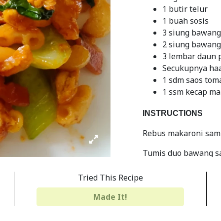
1 butir telur
1 buah sosis
3 siung bawan
2 siung bawang
3 lembar daun 
Secukupnya haa
1 sdm saos tom
1 ssm kecap ma
INSTRUCTIONS
Rebus makaroni samp
Tumis duo bawang sa
masukkan sosis
Tried This Recipe
Masukkan makaroni 
Made It!
Beri seasoning, tera
layu