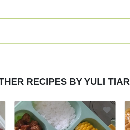
Siap disajikan
Share
Print
THER RECIPES BY YULI TIAR