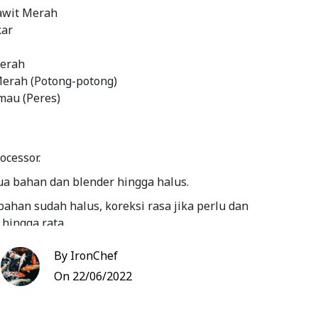
awit Merah
kar
Merah
erah (Potong-potong)
mau (Peres)
ocessor.
 bahan dan blender hingga halus.
ahan sudah halus, koreksi rasa jika perlu dan
 hingga rata.
udah siap untuk digunakan.
By IronChef
On 22/06/2022
Bookmark