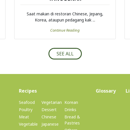
Saat makan di restoran Chinese, Jepang,
Korea, ataupun pedagang kak ...
Continue Reading
SEE ALL
(current)
Recipes
Glossary
L
Seafood
Vegetarian
Korean
Poultry
Dessert
Drinks
Meat
Chinese
Bread &
Pastries
Vegetable
Japanese