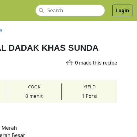
Login
us
L DADAK KHAS SUNDA
0
made this recipe
COOK
YIELD
0 menit
1 Porsi
g Merah
erah Besar