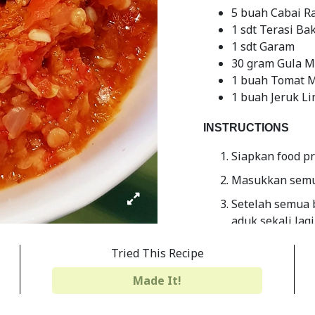
5 buah Cabai R
1 sdt Terasi Ba
1 sdt Garam
30 gram Gula 
1 buah Tomat M
1 buah Jeruk Li
INSTRUCTIONS
Siapkan food pr
Masukkan semua
Setelah semua b
aduk sekali lagi
Sambal dadak s
Tried This Recipe
Share
Print
Made It!