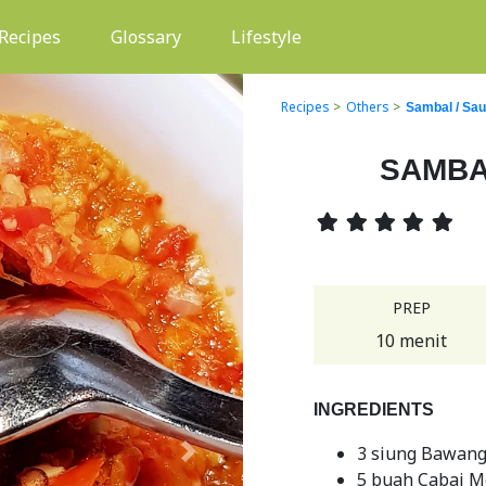
(current)
Recipes
Glossary
Lifestyle
Recipes
>
Others
>
Sambal / Sa
SAMBA
PREP
10 menit
INGREDIENTS
3 siung Bawan
Next
5 buah Cabai M