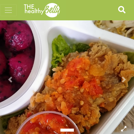
Previous
Nex