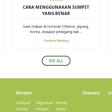
CARA MENGGUNAKAN SUMPIT
YANG BENAR
Saat makan di restoran Chinese, Jepang,
Korea, ataupun pedagang kak ...
Continue Reading
SEE ALL
(current)
Recipes
Glossary
L
Seafood
Vegetarian
Korean
Poultry
Dessert
Drinks