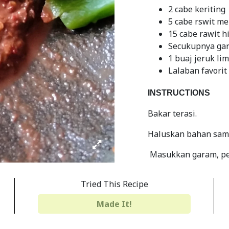
2 cabe keriting
5 cabe rswit m
15 cabe rawit h
Secukupnya gar
1 buaj jeruk li
Lalaban favorit
INSTRUCTIONS
Bakar terasi.
Haluskan bahan samb
Masukkan garam, pe
Tes rasa
Tried This Recipe
Beri kucuran jeruk l
Made It!
Share
Print