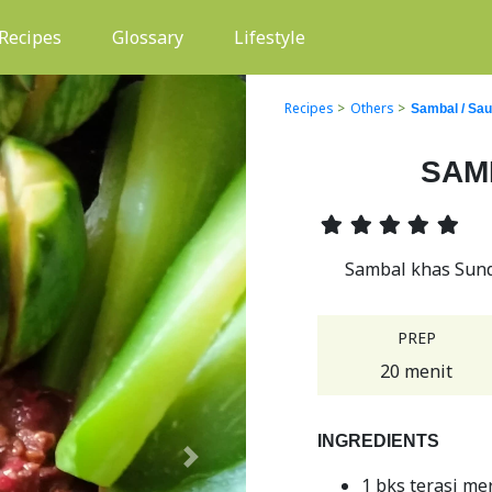
(current)
Recipes
Glossary
Lifestyle
Recipes
>
Others
>
Sambal / Sa
SAM
Sambal khas Sund
PREP
20 menit
INGREDIENTS
Next
1 bks terasi me