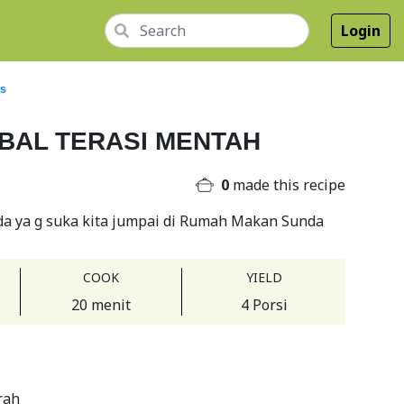
Login
us
BAL TERASI MENTAH
0
made this recipe
a ya g suka kita jumpai di Rumah Makan Sunda
COOK
YIELD
20 menit
4 Porsi
rah