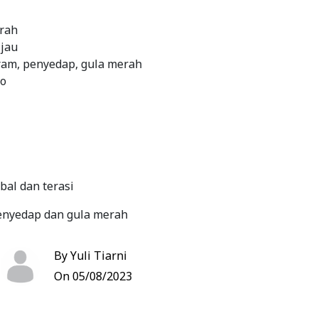
erah
ijau
am, penyedap, gula merah
mo
al dan terasi
nyedap dan gula merah
By Yuli Tiarni
imo
On 05/08/2023
Bookmark