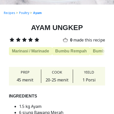
Recipes
>
Poultry
>
Ayam
AYAM UNGKEP
0
made this recipe
Marinasi / Marinade
Bumbu Rempah
Bumbu Da
PREP
COOK
YIELD
45 menit
20-25 menit
1 Porsi
INGREDIENTS
1.5 kg Ayam
6 siung Bawang Merah