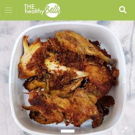
Previous
Nex