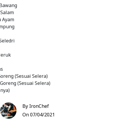
 Bawang
 Salam
du Ayam
ampung
Seledri
Jeruk
as
oreng (Sesuai Selera)
oreng (Sesuai Selera)
nya)
pnya)
g Merah
By IronChef
 Putih
On 07/04/2021