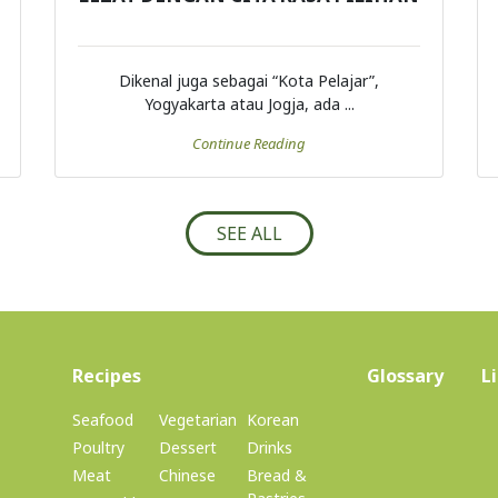
Dikenal juga sebagai “Kota Pelajar”,
Yogyakarta atau Jogja, ada ...
Continue Reading
SEE ALL
(current)
Recipes
Glossary
L
Seafood
Vegetarian
Korean
Poultry
Dessert
Drinks
Meat
Chinese
Bread &