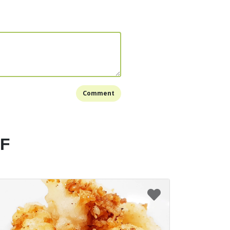
ya)
Merica
k di wajan gorengan dan goreng bawang merah,
emiri, kunyit dan cabe rawit sampai harum.
Comment
iris bumbunya dan haluskan bumbunya dengan
ender atau ulekan.
EF
skan minyak di dalam panci ukuran besar,
tersebut dan tumis hingga matang. Setelah
n daun salam, serai dan lengkuas yang sudah
udah matang, tuang air sekitar 2.5 liter dan aduk
etelah mendidih, masukkan daging ayamnya, gula,
k merica.