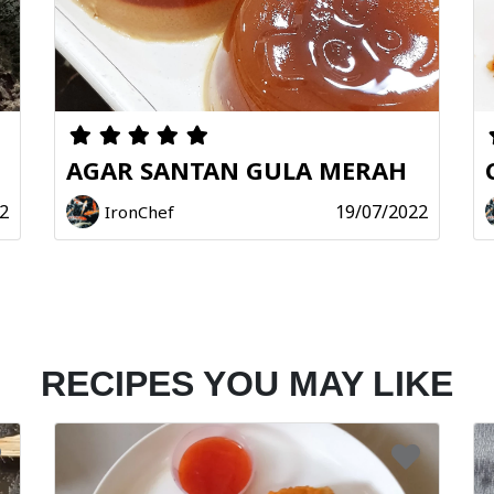
Masak kuah sot
sudah matang, a
Panaskan minya
kering. Tiris s
Hidangan ini sa
AGAR SANTAN GULA MERAH
bihun dengan p
2
19/07/2022
IronChef
Share
Print
RECIPES YOU MAY LIKE