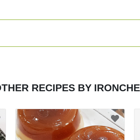
Gula (Secukupn
1/2 sdm Bubuk 
Emping Melinjo
Sambal Kecap
INSTRUCTIONS
Panaskan minya
bawang putih, k
Setelah itu, t
menggunakan bl
THER RECIPES BY IRONCH
Kemudian, pana
masukan bumbu 
matang, masuka
digeprek.
Setelah semua s
sampai rata. S
garam dan bubu