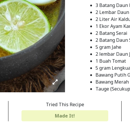
3 Batang Daun
2 Lembar Daun
2 Liter Air Kal
1 Ekor Ayam K
2 Batang Serai
2 Batang Daun 
5 gram Jahe
2 lembar Daun 
1 Buah Tomat
5 gram Lengku
Bawang Putih G
Bawang Merah G
Tauge (Secukup
Garam (Secuku
3 Siung Bawan
Tried This Recipe
3 Siung Bawang
Made It!
5 gram Kunyit
5 Buah Kemiri