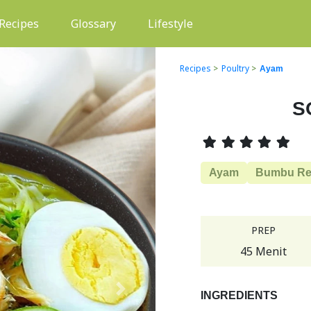
(current)
Recipes
Glossary
Lifestyle
Recipes
>
Poultry
>
Ayam
S
Ayam
Bumbu R
PREP
45 Menit
Next
INGREDIENTS