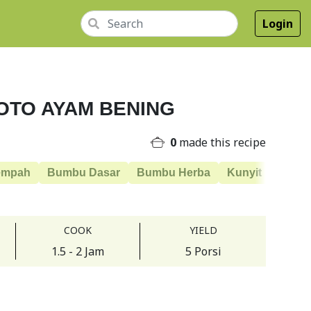
Login
OTO AYAM BENING
0
made this recipe
empah
Bumbu Dasar
Bumbu Herba
Kunyit
Jahe
COOK
YIELD
1.5 - 2 Jam
5 Porsi