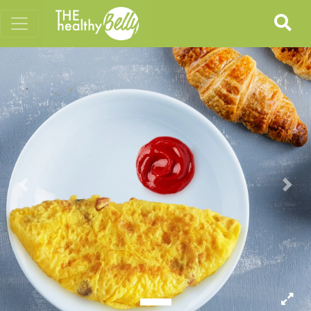
Previous
Nex