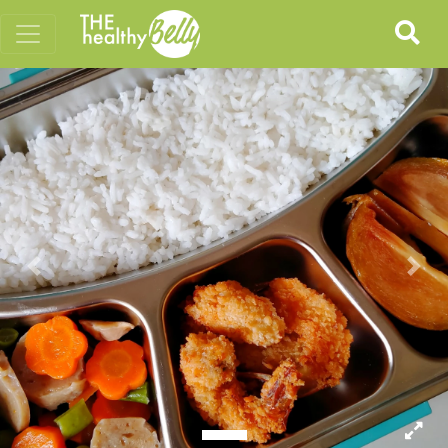
Previous
Nex