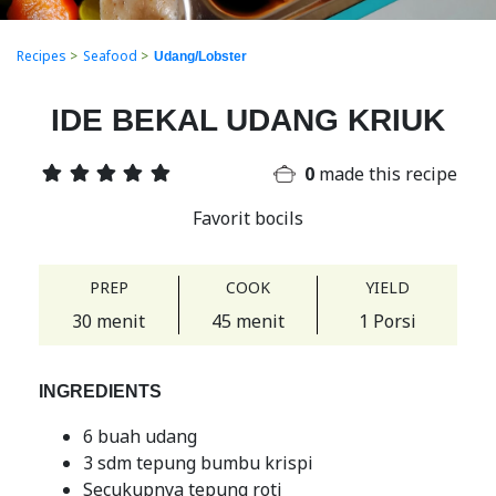
Recipes
>
Seafood
>
Udang/Lobster
IDE BEKAL UDANG KRIUK
0
made this recipe
Favorit bocils
PREP
COOK
YIELD
30 menit
45 menit
1 Porsi
INGREDIENTS
6 buah udang
3 sdm tepung bumbu krispi
Secukupnya tepung roti