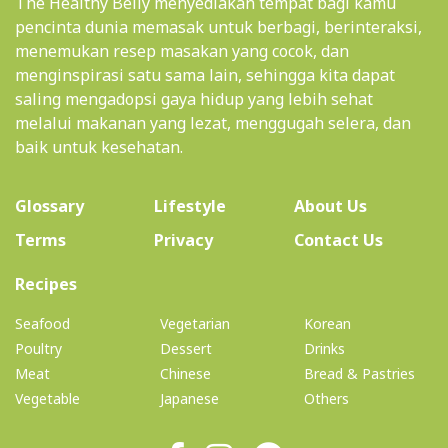
The Healthy Belly menyediakan tempat bagi kamu
pencinta dunia memasak untuk berbagi, berinteraksi,
menemukan resep masakan yang cocok, dan
menginspirasi satu sama lain, sehingga kita dapat
saling mengadopsi gaya hidup yang lebih sehat
melalui makanan yang lezat, menggugah selera, dan
baik untuk kesehatan.
(current)
Glossary
Lifestyle
About Us
Terms
Privacy
Contact Us
(current)
Recipes
Seafood
Vegetarian
Korean
Poultry
Dessert
Drinks
Meat
Chinese
Bread & Pastries
Vegetable
Japanese
Others