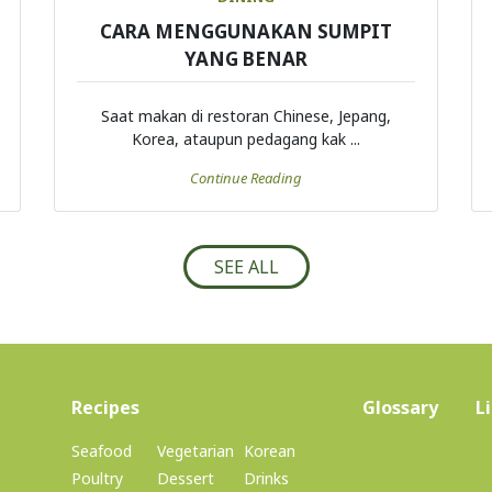
CARA MENGGUNAKAN SUMPIT
YANG BENAR
Saat makan di restoran Chinese, Jepang,
Korea, ataupun pedagang kak ...
Continue Reading
SEE ALL
(current)
Recipes
Glossary
L
Seafood
Vegetarian
Korean
Poultry
Dessert
Drinks