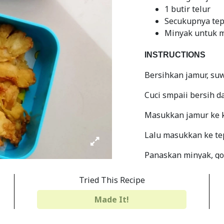
1 butir telur
Secukupnya te
Minyak untuk 
INSTRUCTIONS
Bersihkan jamur, su
Cuci smpaii bersih d
Masukkan jamur ke k
Lalu masukkan ke te
Panaskan minyak, go
Angkat tiriskan
Tried This Recipe
Siap di sajikan
Made It!
Share
Print