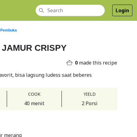
Login
 Pembuka
JAMUR CRISPY
0
made this recipe
avorit, bisa lagsung ludess saat beberes
COOK
YIELD
40 menit
2 Porsi
ur merang