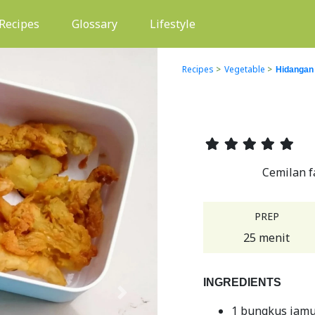
(current)
Recipes
Glossary
Lifestyle
Recipes
>
Vegetable
>
Hidangan
Cemilan f
PREP
25 menit
INGREDIENTS
Next
1 bungkus jam