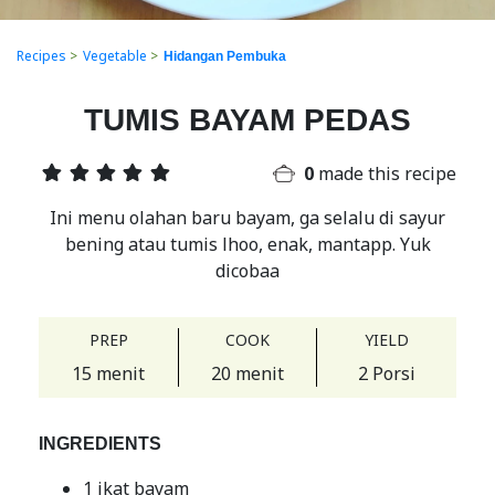
Recipes
>
Vegetable
>
Hidangan Pembuka
TUMIS BAYAM PEDAS
0
made this recipe
Ini menu olahan baru bayam, ga selalu di sayur
bening atau tumis lhoo, enak, mantapp. Yuk
dicobaa
PREP
COOK
YIELD
15 menit
20 menit
2 Porsi
INGREDIENTS
1 ikat bayam