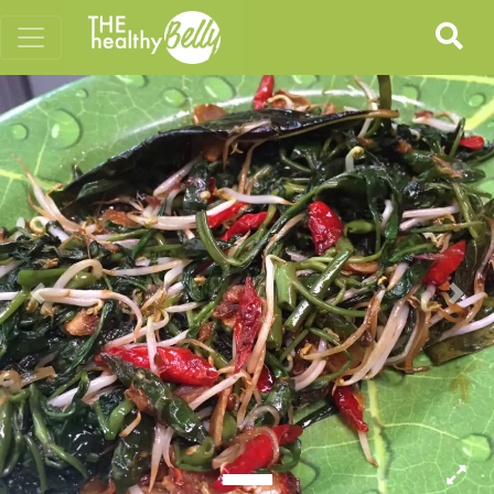
Previous
Nex