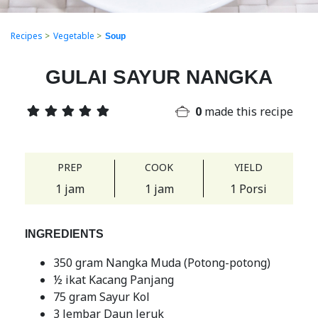
Recipes
>
Vegetable
>
Soup
GULAI SAYUR NANGKA
0
made this recipe
PREP
COOK
YIELD
1 jam
1 jam
1 Porsi
INGREDIENTS
350 gram Nangka Muda (Potong-potong)
½ ikat Kacang Panjang
75 gram Sayur Kol
3 lembar Daun Jeruk