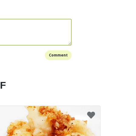
i panci dan masukkan semua bahan-bahannya.
mendidih dan semua bahan sudah empuk.
Bookmark
Comment
EF