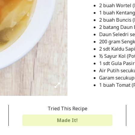
2 buah Wortel 
1 buah Kentang
2 buah Buncis 
2 batang Daun B
Daun Seledri se
200 gram Sengk
2 sdt Kaldu Sap
½ Sayur Kol (Po
1 sdt Gula Pasir
Air Putih secu
Garam secukup
1 buah Tomat (P
INSTRUCTIONS
Tried This Recipe
Cuci dan potong
sayur kol dan da
Made It!
Potong sengkel 