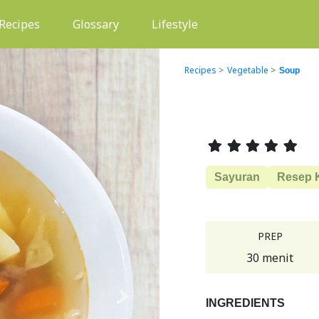
(current)
Recipes
Glossary
Lifestyle
Recipes
>
Vegetable
>
Soup
Sayuran
Resep 
PREP
30 menit
Next
INGREDIENTS