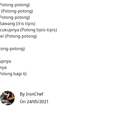
(Potong-potong)
 (Potong-potong)
(Potong-potong)
awang (Iris tipis)
cukupnya (Potong tipis-tipis)
el (Potong-potong)
i
tong-potong)
kupnya
nya
otong bagi 6)
By IronChef
 wortel, kentang, buncis, daun bawang, tomat,
On 24/05/2021
un seledri kecil-kecil atau sesuai selera.
kotak-kotak.