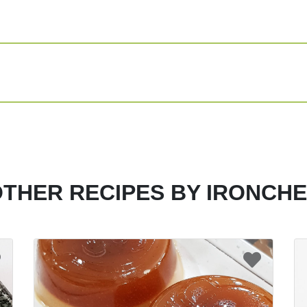
Panaskan air d
Masak hingga 
Share
Print
THER RECIPES BY IRONCH