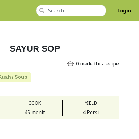
Login
SAYUR SOP
0
made this recipe
Kuah / Soup
COOK
YIELD
45 menit
4 Porsi