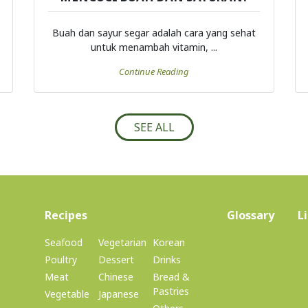
Buah dan sayur segar adalah cara yang sehat
untuk menambah vitamin, ...
Continue Reading
SEE ALL
(current)
Recipes
Glossary
L
Seafood
Vegetarian
Korean
Poultry
Dessert
Drinks
Meat
Chinese
Bread &
Pastries
Vegetable
Japanese