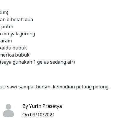
sim)
kan dibelah dua
 putih
 minyak goreng
garam
 kaldu bubuk
 merica bubuk
(saya gunakan 1 gelas sedang air)
uci sawi sampai bersih, kemudian potong potong,
so ikan menjadi 2 bagian.
By Yurin Prasetya
ipis bawang putih, sisihkan
On 03/10/2021
uangkan 2 sendok minyak goreng ke wajan panaskan
ang