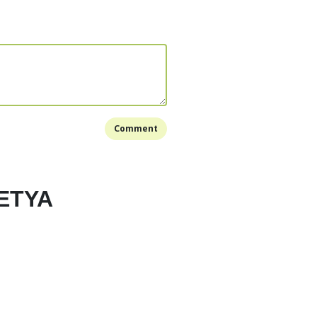
 bawang putih hingga harum, lalu masukkan
 bakso ikan.
 air secukupnya
m, kaldu bubuk dan lada bubuk, lalu cek rasa.
rang bisa ditambahkan bumbu sesuai selera.
bih 10 menit lalu angkat. dan sajikan❤
Comment
Bookmark
ETYA