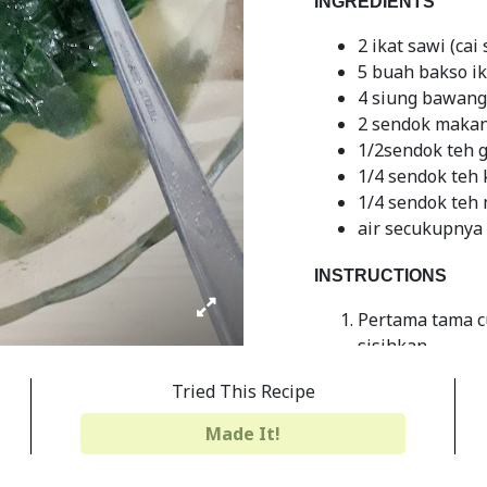
INGREDIENTS
2 ikat sawi (cai 
5 buah bakso i
4 siung bawang
2 sendok makan
1/2sendok teh 
1/4 sendok teh
1/4 sendok teh
air secukupnya 
INSTRUCTIONS
Pertama tama c
sisihkan
Lalu potong bak
Tried This Recipe
Kemudian iris t
Made It!
Setelah itu, t
dengan api sed