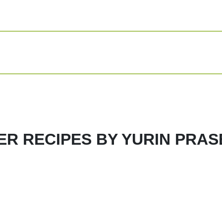
Kemudian tumis
sawi, kemudian
Lalu tambahkan
Tambahkan gara
(jika dirasa ku
Masak kurang le
Share
Print
ER RECIPES BY YURIN PRAS