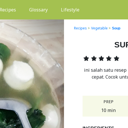
(current)
Recipes
Glossary
Lifestyle
Recipes
>
Vegetable
>
Soup
SU
ini salah satu rese
cepat. Cocok unt
PREP
10 min
Next