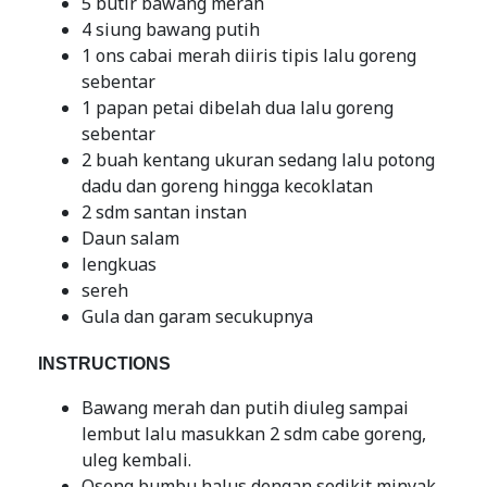
5 butir bawang merah
4 siung bawang putih
1 ons cabai merah diiris tipis lalu goreng
sebentar
1 papan petai dibelah dua lalu goreng
sebentar
2 buah kentang ukuran sedang lalu potong
dadu dan goreng hingga kecoklatan
2 sdm santan instan
Daun salam
lengkuas
sereh
Gula dan garam secukupnya
INSTRUCTIONS
Bawang merah dan putih diuleg sampai
lembut lalu masukkan 2 sdm cabe goreng,
uleg kembali.
Oseng bumbu halus dengan sedikit minyak