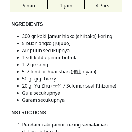
5 min
1 jam
4 Porsi
INGREDIENTS
200 gr kaki jamur hioko (shiitake) kering
5 buah angco (jujube)
Air putih secukupnya
1 sdt kaldu jamur bubuk
1-2 ginseng
5-7 lembar huai shan (淮山 / yam)
50 gr goji berry
20 gr Yu Zhu (玉竹 / Solomonseal Rhizome)
Gula secukupnya
Garam secukupnya
INSTRUCTIONS
Rendam kaki jamur kering semalaman
dalam air bersih.