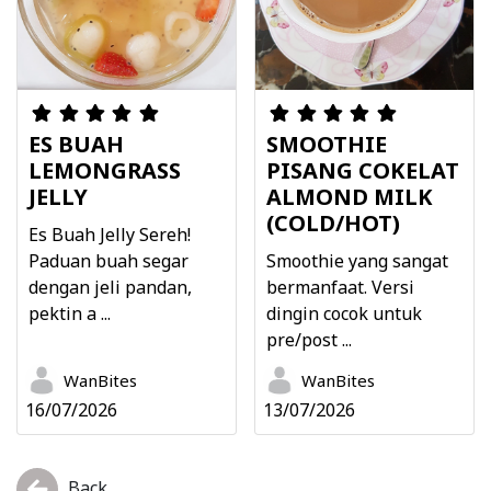
ES BUAH
SMOOTHIE
LEMONGRASS
PISANG COKELAT
JELLY
ALMOND MILK
(COLD/HOT)
Es Buah Jelly Sereh!
Paduan buah segar
Smoothie yang sangat
dengan jeli pandan,
bermanfaat. Versi
pektin a ...
dingin cocok untuk
pre/post ...
WanBites
WanBites
16/07/2026
13/07/2026
Back