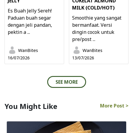
JELLY
COKELAT ALMOND
MILK (COLD/HOT)
Es Buah Jelly Sereh!
Paduan buah segar
Smoothie yang sangat
dengan jeli pandan,
bermanfaat. Versi
pektin a ...
dingin cocok untuk
pre/post ...
WanBites
WanBites
16/07/2026
13/07/2026
SEE MORE
You Might Like
More Post >