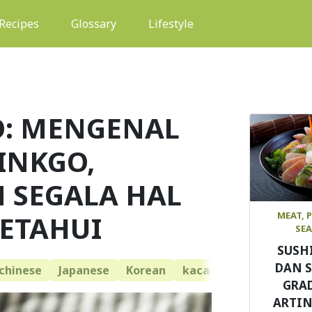
(current)
Recipes
Glossary
Lifestyle
O: MENGENAL
INKGO,
 SEGALA HAL
KETAHUI
MEAT, 
SE
SUSH
DAN 
chinese
Japanese
Korean
kacang
Ginkgo
GRAD
ARTIN