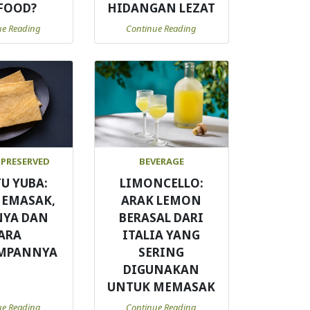
FOOD?
HIDANGAN LEZAT
ue Reading
Continue Reading
 PRESERVED
BEVERAGE
TU YUBA:
LIMONCELLO:
MEMASAK,
ARAK LEMON
NYA DAN
BERASAL DARI
ARA
ITALIA YANG
MPANNYA
SERING
DIGUNAKAN
UNTUK MEMASAK
ue Reading
Continue Reading