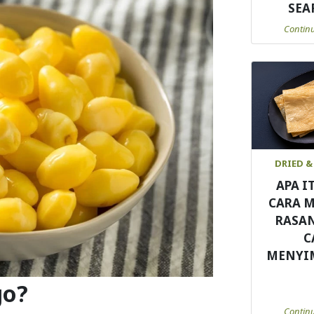
SEA
Contin
DRIED &
APA I
CARA 
RASA
C
MENYI
go?
Contin