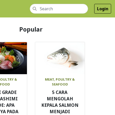
Login
Popular
POULTRY &
MEAT, POULTRY &
AFOOD
SEAFOOD
I GRADE
5 CARA
SASHIMI
MENGOLAH
E: APA
KEPALA SALMON
YA PADA
MENJADI