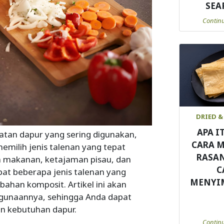
SEA
Contin
DRIED &
APA I
latan dapur yang sering digunakan,
CARA 
emilih jenis talenan yang tepat
RASA
n makanan, ketajaman pisau, dan
C
at beberapa jenis talenan yang
MENYI
ahan komposit. Artikel ini akan
egunaannya, sehingga Anda dapat
an kebutuhan dapur.
Contin