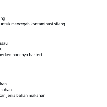
ing
untuk mencegah kontaminasi silang
isau
yu
 berkembangnya bakteri
ikan
umahan
kan jenis bahan makanan