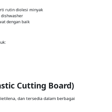
i rutin diolesi minyak
n dishwasher
awat dengan baik
uk:
astic Cutting Board)
ietilena, dan tersedia dalam berbagai