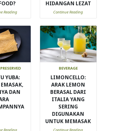
FOOD?
HIDANGAN LEZAT
ue Reading
Continue Reading
 PRESERVED
BEVERAGE
TU YUBA:
LIMONCELLO:
MEMASAK,
ARAK LEMON
NYA DAN
BERASAL DARI
ARA
ITALIA YANG
MPANNYA
SERING
DIGUNAKAN
UNTUK MEMASAK
ue Reading
Continue Reading