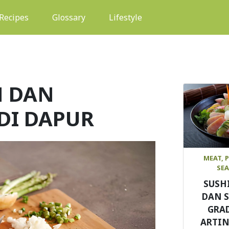
(current)
Recipes
Glossary
Lifestyle
N DAN
DI DAPUR
MEAT, 
SE
SUSH
DAN 
GRAD
ARTIN