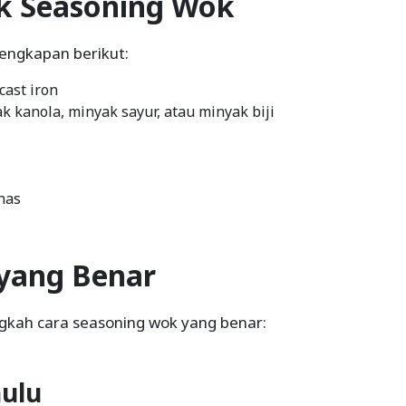
k Seasoning Wok
engkapan berikut:
cast iron
k kanola, minyak sayur, atau minyak biji
nas
yang Benar
gkah cara seasoning wok yang benar:
hulu