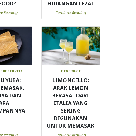
FOOD?
HIDANGAN LEZAT
ue Reading
Continue Reading
 PRESERVED
BEVERAGE
TU YUBA:
LIMONCELLO:
MEMASAK,
ARAK LEMON
NYA DAN
BERASAL DARI
ARA
ITALIA YANG
MPANNYA
SERING
DIGUNAKAN
UNTUK MEMASAK
ue Reading
Continue Reading