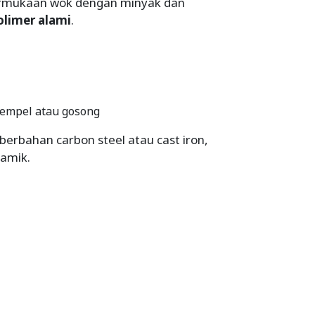
permukaan wok dengan minyak dan
olimer alami
.
empel atau gosong
rbahan carbon steel atau cast iron,
ramik.