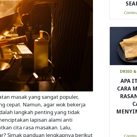
SEA
Contin
DRIED &
APA I
CARA 
RASA
latan masak yang sangat populer,
C
ng cepat. Namun, agar wok bekerja
MENYI
dalah langkah penting yang tidak
nciptakan lapisan alami anti
tkan cita rasa masakan. Lalu,
r? Simak panduan lengkapnya berikut
Contin