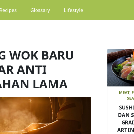
(current)
Recipes
Glossary
Lifestyle
G WOK BARU
AR ANTI
AHAN LAMA
MEAT, 
SE
SUSH
DAN 
GRAD
ARTIN