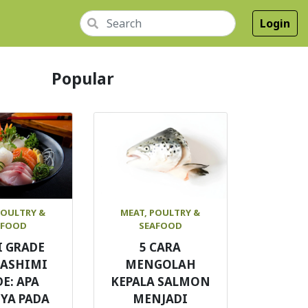
Login
Popular
POULTRY &
MEAT, POULTRY &
AFOOD
SEAFOOD
I GRADE
5 CARA
SASHIMI
MENGOLAH
E: APA
KEPALA SALMON
YA PADA
MENJADI