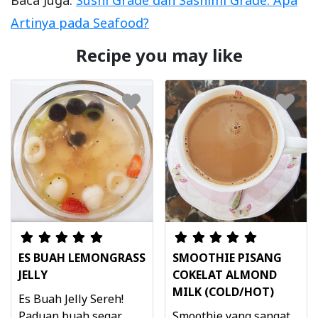
Baca Juga:
Sushi Grade dan Sashimi Grade: Apa
Artinya pada Seafood?
Recipe you may like
ES BUAH LEMONGRASS
SMOOTHIE PISANG
JELLY
COKELAT ALMOND
MILK (COLD/HOT)
Es Buah Jelly Sereh!
Paduan buah segar
Smoothie yang sangat