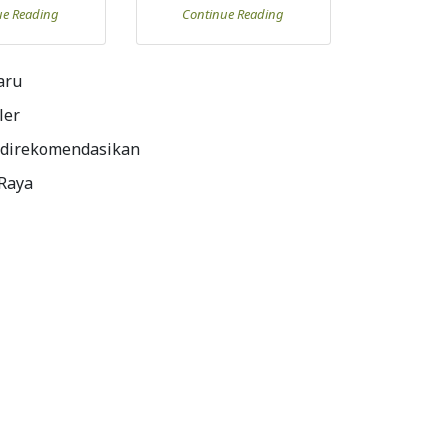
ue Reading
Continue Reading
aru
ler
 direkomendasikan
 Raya