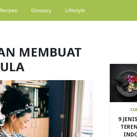
(current)
Recipes
Glossary
Lifestyle
UAN MEMBUAT
MULA
CU
9 JENI
TEREN
IND