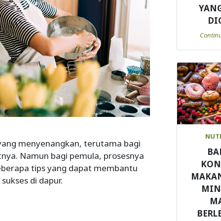
YANG
DI
Contin
NUT
yang menyenangkan, terutama bagi
BA
nya. Namun bagi pemula, prosesnya
KON
beberapa tips yang dapat membantu
MAKA
ukses di dapur.
MI
M
BERL