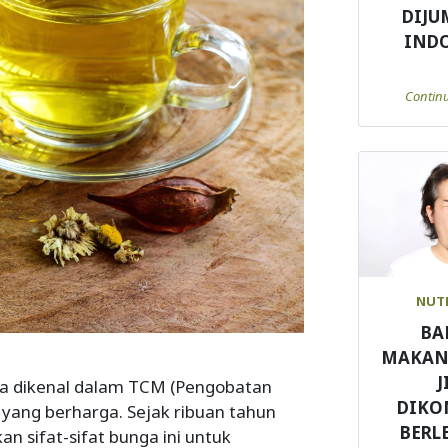
DIJU
IND
Contin
NUT
BA
MAKAN
J
ma dikenal dalam TCM (Pengobatan
DIKO
 yang berharga. Sejak ribuan tahun
BERL
 sifat-sifat bunga ini untuk