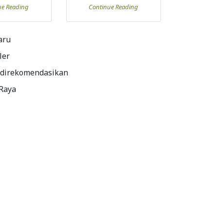
ue Reading
Continue Reading
aru
ler
 direkomendasikan
 Raya