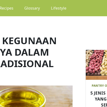
(current)
Recipes
Glossary
Lifestyle
- KEGUNAAN
YA DALAM
ADISIONAL
PANTRY 
5 JENI
YANG
SE