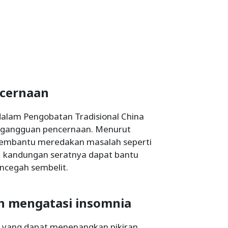
ncernaan
dalam Pengobatan Tradisional China
gangguan pencernaan. Menurut
 membantu meredakan masalah seperti
u, kandungan seratnya dapat bantu
ncegah sembelit.
n mengatasi insomnia
at yang dapat menenangkan pikiran