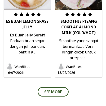
ES BUAH LEMONGRASS
SMOOTHIE PISANG
JELLY
COKELAT ALMOND
MILK (COLD/HOT)
Es Buah Jelly Sereh!
Paduan buah segar
Smoothie yang sangat
dengan jeli pandan,
bermanfaat. Versi
pektin a ...
dingin cocok untuk
pre/post ...
WanBites
WanBites
16/07/2026
13/07/2026
SEE MORE