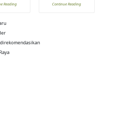
ue Reading
Continue Reading
aru
ler
 direkomendasikan
 Raya