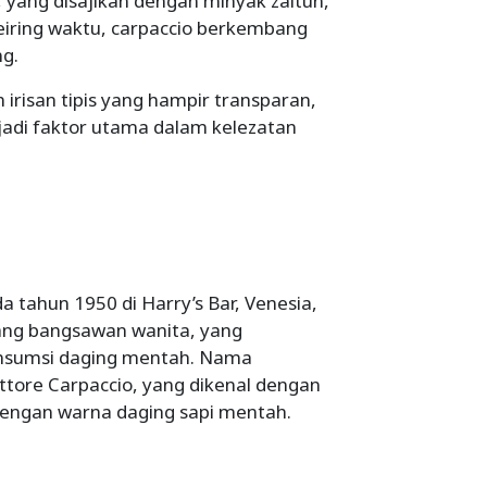
, yang disajikan dengan minyak zaitun,
eiring waktu, carpaccio berkembang
ng.
 irisan tipis yang hampir transparan,
jadi faktor utama dalam kelezatan
a tahun 1950 di Harry’s Bar, Venesia,
orang bangsawan wanita, yang
nsumsi daging mentah. Nama
 Vittore Carpaccio, yang dikenal dengan
dengan warna daging sapi mentah.