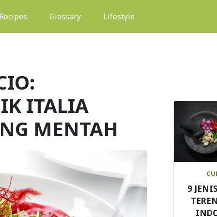
(current)
Recipes
Glossary
Lifestyle
CIO:
K ITALIA
ING MENTAH
CU
9 JENI
TEREN
IND