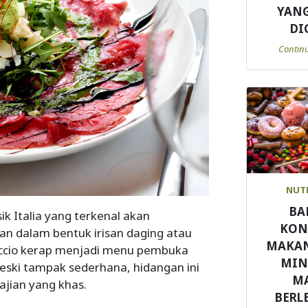
YANG
DI
Contin
NUT
BA
ik Italia yang terkenal akan
KON
an dalam bentuk irisan daging atau
MAKA
paccio kerap menjadi menu pembuka
MI
 Meski tampak sederhana, hidangan ini
M
ajian yang khas.
BERL