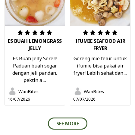
ES BUAH LEMONGRASS
IFUMIE SEAFOOD AIR
JELLY
FRYER
Es Buah Jelly Sereh!
Goreng mie telur untuk
Paduan buah segar
ifumie bisa pakai air
dengan jeli pandan,
fryer! Lebih sehat dan ...
pektin a ...
WanBites
WanBites
16/07/2026
07/07/2026
SEE MORE