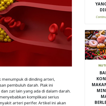
YANG
DI
Contin
NUT
BA
KON
k menumpuk di dinding arteri,
MAKA
n pembuluh darah. Plak ini
MI
 dan zat lain yang ada di dalam darah.
M
t menyebabkan komplikasi serius
BERL
akit arteri perifer. Artikel ini akan