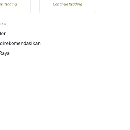
ue Reading
Continue Reading
aru
ler
 direkomendasikan
 Raya