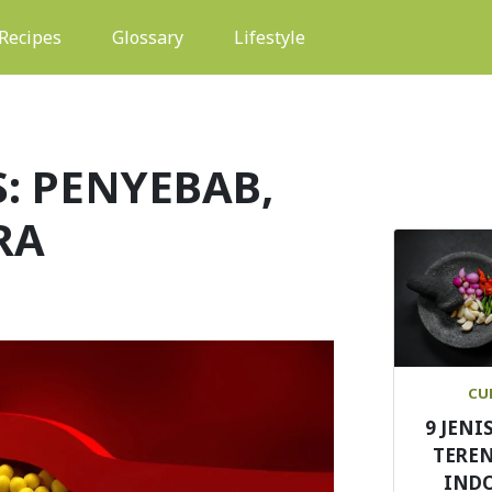
(current)
Recipes
Glossary
Lifestyle
: PENYEBAB,
RA
CU
9 JENI
TEREN
IND