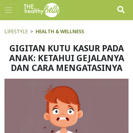
LIFESTYLE
HEALTH & WELLNESS
GIGITAN KUTU KASUR PADA
ANAK: KETAHUI GEJALANYA
DAN CARA MENGATASINYA