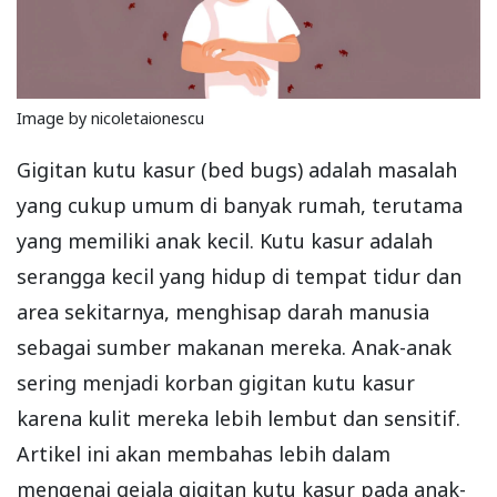
Image by nicoletaionescu
Gigitan kutu kasur (bed bugs) adalah masalah
yang cukup umum di banyak rumah, terutama
yang memiliki anak kecil. Kutu kasur adalah
serangga kecil yang hidup di tempat tidur dan
area sekitarnya, menghisap darah manusia
sebagai sumber makanan mereka. Anak-anak
sering menjadi korban gigitan kutu kasur
karena kulit mereka lebih lembut dan sensitif.
Artikel ini akan membahas lebih dalam
mengenai gejala gigitan kutu kasur pada anak-