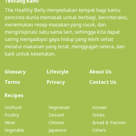
Tentang Kami
The Healthy Belly menyediakan tempat bagi kamu
pencinta dunia memasak untuk berbagi, berinteraksi,
menemukan resep masakan yang cocok, dan
menginspirasi satu sama lain, sehingga kita dapat
saling mengadopsi gaya hidup yang lebih sehat
melalui makanan yang lezat, menggugah selera, dan
baik untuk kesehatan.
(current)
Glossary
Lifestyle
About Us
Terms
Privacy
Contact Us
(current)
Recipes
Seafood
Vegetarian
Korean
Poultry
Dessert
Drinks
Meat
Chinese
Bread & Pastries
Vegetable
Japanese
Others