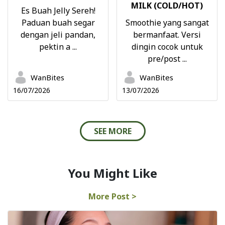
MILK (COLD/HOT)
Es Buah Jelly Sereh!
Paduan buah segar
Smoothie yang sangat
dengan jeli pandan,
bermanfaat. Versi
pektin a ...
dingin cocok untuk
pre/post ...
WanBites
WanBites
16/07/2026
13/07/2026
SEE MORE
You Might Like
More Post >