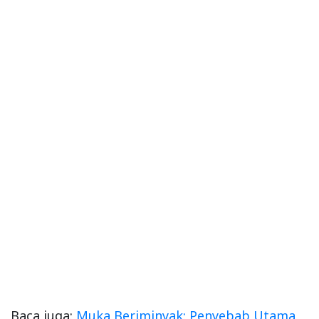
Baca juga:
Muka Beriminyak: Penyebab Utama