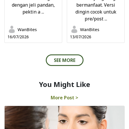
dengan jeli pandan,
bermanfaat. Versi
pektin a ...
dingin cocok untuk
pre/post ...
WanBites
WanBites
16/07/2026
13/07/2026
SEE MORE
You Might Like
More Post >