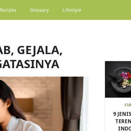
(current)
Recipes
Glossary
Lifestyle
B, GEJALA,
ATASINYA
CU
9 JENI
TEREN
IND