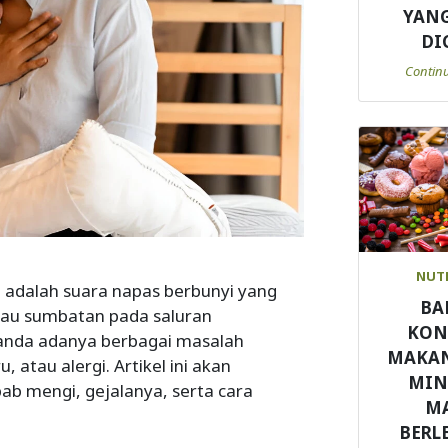
YANG
DI
Contin
NUT
, adalah suara napas berbunyi yang
BA
tau sumbatan pada saluran
KON
tanda adanya berbagai masalah
MAKA
, atau alergi. Artikel ini akan
MI
b mengi, gejalanya, serta cara
M
BERL