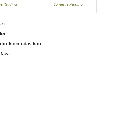
ue Reading
Continue Reading
aru
ler
 direkomendasikan
 Raya