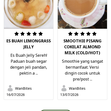
ES BUAH LEMONGRASS
SMOOTHIE PISANG
JELLY
COKELAT ALMOND
MILK (COLD/HOT)
Es Buah Jelly Sereh!
Paduan buah segar
Smoothie yang sangat
dengan jeli pandan,
bermanfaat. Versi
pektin a ...
dingin cocok untuk
pre/post ...
WanBites
WanBites
16/07/2026
13/07/2026