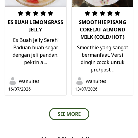
ES BUAH LEMONGRASS
SMOOTHIE PISANG
JELLY
COKELAT ALMOND
MILK (COLD/HOT)
Es Buah Jelly Sereh!
Paduan buah segar
Smoothie yang sangat
dengan jeli pandan,
bermanfaat. Versi
pektin a ...
dingin cocok untuk
pre/post ...
WanBites
WanBites
16/07/2026
13/07/2026
SEE MORE