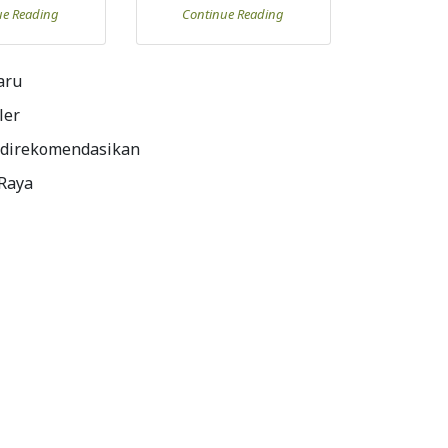
ue Reading
Continue Reading
aru
ler
 direkomendasikan
 Raya