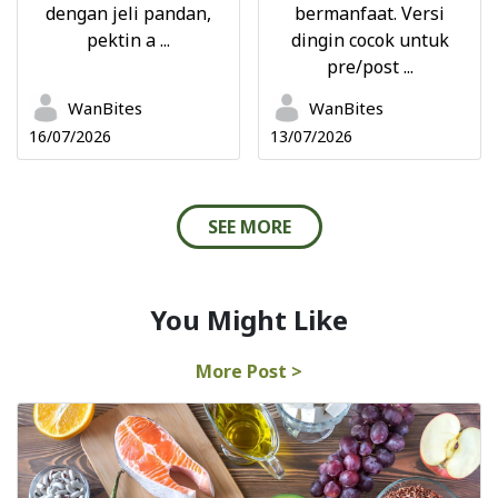
dengan jeli pandan,
bermanfaat. Versi
pektin a ...
dingin cocok untuk
pre/post ...
WanBites
WanBites
16/07/2026
13/07/2026
SEE MORE
You Might Like
More Post >