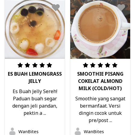
ES BUAH LEMONGRASS
SMOOTHIE PISANG
JELLY
COKELAT ALMOND
MILK (COLD/HOT)
Es Buah Jelly Sereh!
Paduan buah segar
Smoothie yang sangat
dengan jeli pandan,
bermanfaat. Versi
pektin a ...
dingin cocok untuk
pre/post ...
WanBites
WanBites