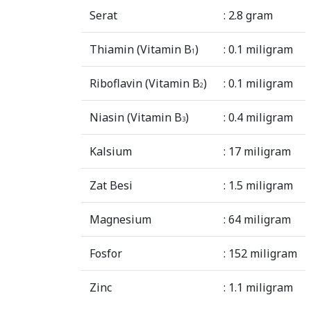
Serat
: 2.8 gram
Thiamin (Vitamin B
)
: 0.1 miligram
1
Riboflavin (Vitamin B
)
: 0.1 miligram
2
Niasin (Vitamin B
)
: 0.4 miligram
3
Kalsium
: 17 miligram
Zat Besi
: 1.5 miligram
Magnesium
: 64 miligram
Fosfor
: 152 miligram
Zinc
: 1.1 miligram