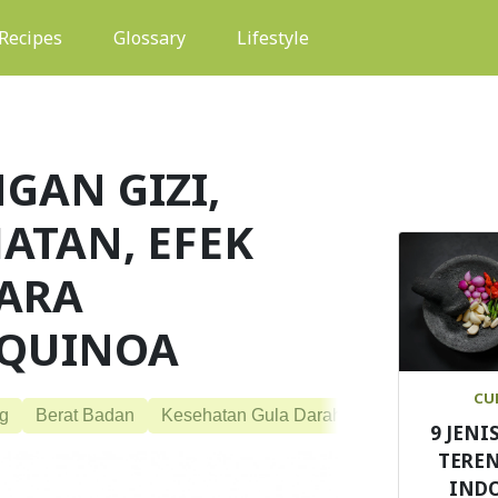
(current)
Recipes
Glossary
Lifestyle
GAN GIZI,
ATAN, EFEK
ARA
 QUINOA
CU
g
Berat Badan
Kesehatan Gula Darah
Diet
Quinoa
9 JENI
TEREN
IND