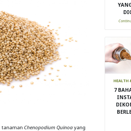
YANG
DI
Contin
HEALTH 
7 BAH
INST
DIKO
BERL
ari tanaman
Chenopodium Quinoa
yang