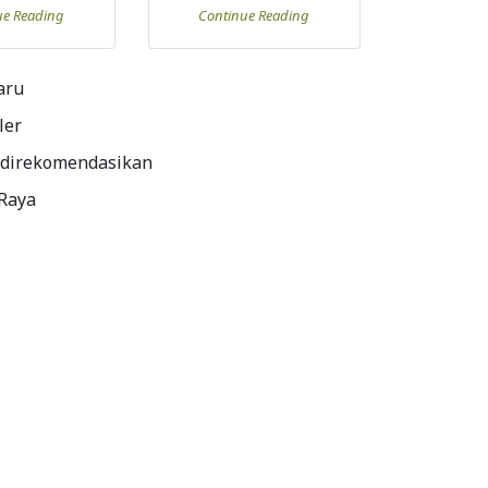
ue Reading
Continue Reading
aru
ler
 direkomendasikan
 Raya