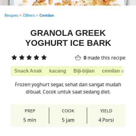
Recipes
>
Others
>
Cemilan
GRANOLA GREEK
YOGHURT ICE BARK
0
made this recipe
Snack Anak
kacang
Biji-bijian
cemilan anti ri
Frozen yoghurt segar, sehat dan sangat mudah
dibuat. Cocok untuk saat sedang diet.
PREP
COOK
YIELD
5 min
5 jam
4 Porsi