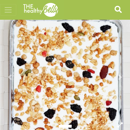
Previous
Nex