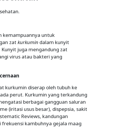
esehatan.
lah kemampuannya untuk
gan zat
kurkumin
dalam kunyit
. Kunyit juga mengandung zat
gi virus atau bakteri yang
ncernaan
at kurkumin diserap oleh tubuh ke
pada perut. Kurkumin yang terkandung
k mengatasi berbagai gangguan saluran
e (iritasi usus besar), dispepsia, sakit
ystematic Reviews, kandungan
i frekuensi kambuhnya gejala maag