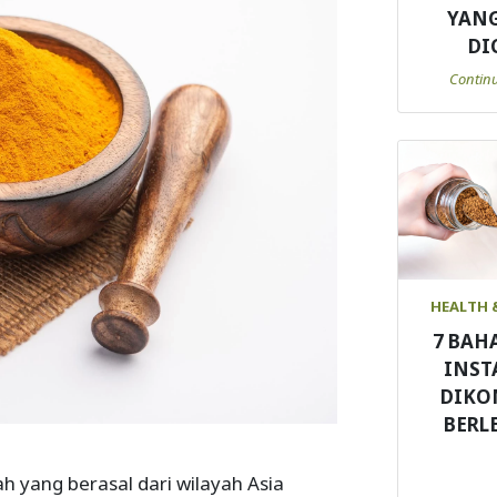
YANG
DI
Contin
HEALTH 
7 BAH
INST
DIKO
BERL
h yang berasal dari wilayah Asia