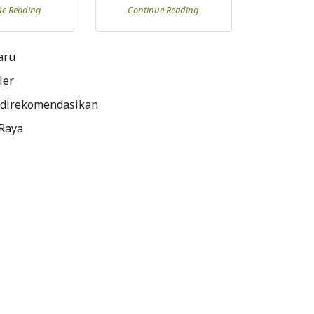
ue Reading
Continue Reading
aru
ler
 direkomendasikan
 Raya