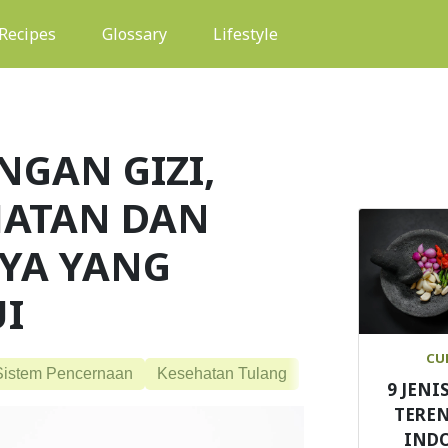
(current)
Recipes
Glossary
Lifestyle
NGAN GIZI,
HATAN DAN
YA YANG
UI
CU
Sistem Pencernaan
Kesehatan Tulang
9 JENI
TEREN
IND