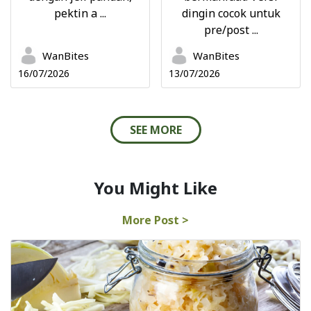
pektin a ...
dingin cocok untuk
pre/post ...
WanBites
WanBites
16/07/2026
13/07/2026
SEE MORE
You Might Like
More Post >