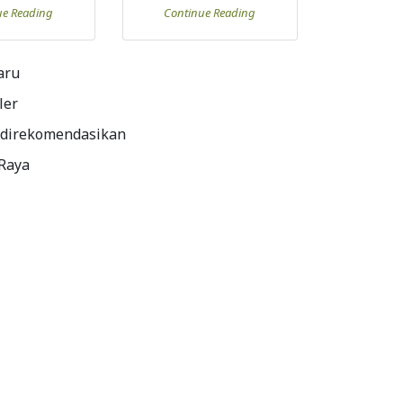
ue Reading
Continue Reading
aru
ler
 direkomendasikan
 Raya