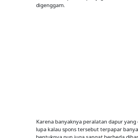
digenggam.
Karena banyaknya peralatan dapur yang 
lupa kalau spons tersebut terpapar bany
bentuknya pun juga sangat berbeda diban