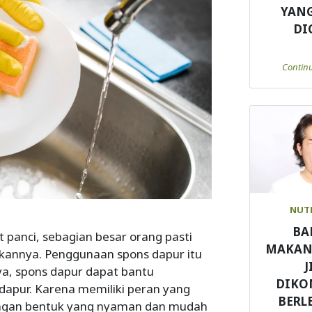
YANG
DI
Contin
NUT
BA
 panci, sebagian besar orang pasti
MAKAN
annya. Penggunaan spons dapur itu
J
ya, spons dapur dapat bantu
DIKO
dapur. Karena memiliki peran yang
BERL
 dengan bentuk yang nyaman dan mudah