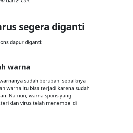
la
dan
E. coli
.
rus segera diganti
pons dapur diganti:
ah warna
n warnanya sudah berubah, sebaiknya
h warna itu bisa terjadi karena sudah
ihkan. Namun, warna spons yang
eri dan virus telah menempel di