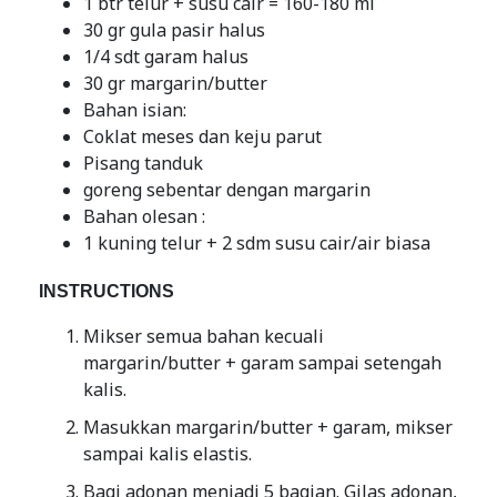
1 btr telur + susu cair = 160-180 ml
30 gr gula pasir halus
1/4 sdt garam halus
30 gr margarin/butter
Bahan isian:
Coklat meses dan keju parut
Pisang tanduk
goreng sebentar dengan margarin
Bahan olesan :
1 kuning telur + 2 sdm susu cair/air biasa
INSTRUCTIONS
Mikser semua bahan kecuali
margarin/butter + garam sampai setengah
kalis.
Masukkan margarin/butter + garam, mikser
sampai kalis elastis.
Bagi adonan menjadi 5 bagian. Gilas adonan,