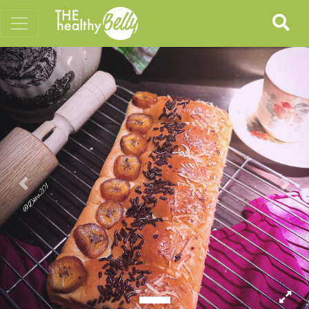
Previous
Nex