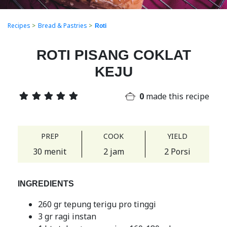
Recipes
>
Bread & Pastries
>
Roti
ROTI PISANG COKLAT
KEJU
0
made this recipe
PREP
COOK
YIELD
30 menit
2 jam
2 Porsi
INGREDIENTS
260 gr tepung terigu pro tinggi
3 gr ragi instan