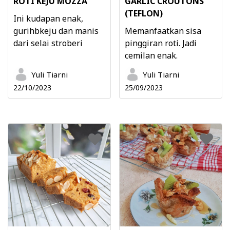
ROTI KEJU MOZZA
GARLIC CROUTONS
(TEFLON)
Ini kudapan enak,
gurihbkeju dan manis
Memanfaatkan sisa
dari selai stroberi
pinggiran roti. Jadi
cemilan enak.
Yuli Tiarni
Yuli Tiarni
22/10/2023
25/09/2023