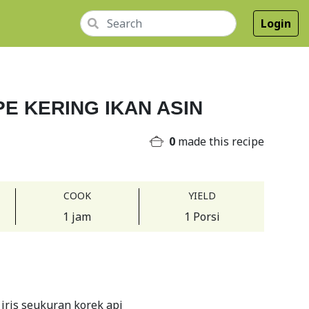
Login
E KERING IKAN ASIN
0
made this recipe
COOK
YIELD
1 jam
1 Porsi
iris seukuran korek api