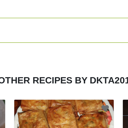
Tambahkan dau
Masukkan tempe
meresap. Angkat
Share
Print
OTHER RECIPES BY DKTA20