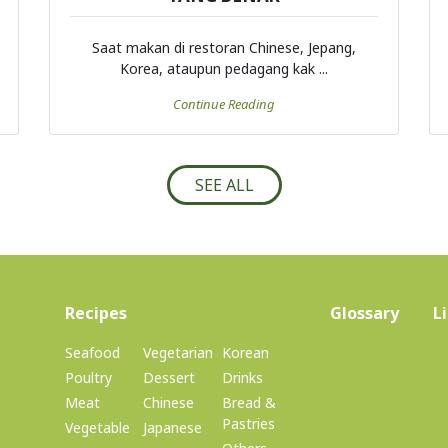
Saat makan di restoran Chinese, Jepang,
Korea, ataupun pedagang kak ...
Continue Reading
SEE ALL
(current)
Recipes
Glossary
L
Seafood
Vegetarian
Korean
Poultry
Dessert
Drinks
Meat
Chinese
Bread &
Pastries
Vegetable
Japanese