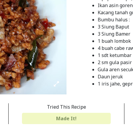
Ikan asin gore
Kacang tanah g
Bumbu halus :
3 Siung Baput
3 Siung Bamer
1 buah lombok
4 buah cabe ra
1 sdt ketumbar
2 sm gula pasir
Gula aren secu
Daun jeruk
1 iris jahe, gep
INSTRUCTIONS
Tried This Recipe
Cara membuat :
Made It!
Goreng tempe s
pasir, jahe gepr