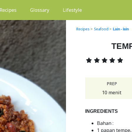
(current)
Recipes
Glossary
Lifestyle
Recipes
>
Seafood
>
Lain - lain
TEMP
PREP
10 menit
INGREDIENTS
Bahan :
Next
1 papan tempe, 