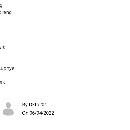
ng
oreng
wit
kupnya
rek
By Dkta201
On 06/04/2022
ampai kering, tiriskan. Tumis bumbu halus, gula
ek.