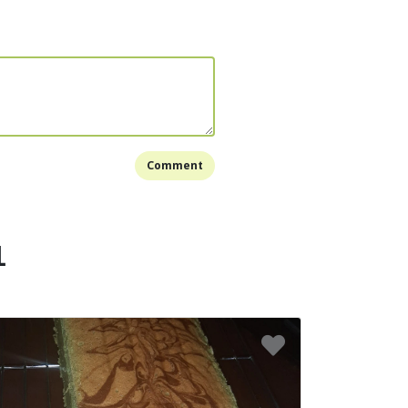
n jeruk tumis sampai harum.
 kering dan ikan asin, aduk2 hingga bumbu
 dan sajikan.
Bookmark
Comment
1