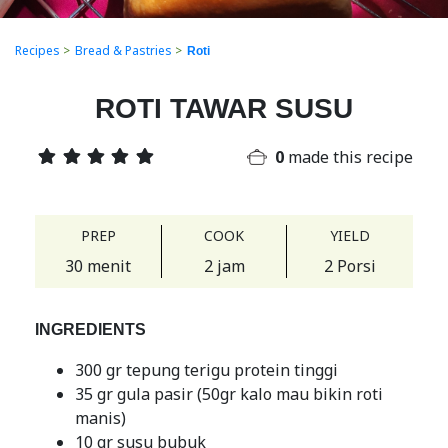
Recipes
>
Bread & Pastries
>
Roti
ROTI TAWAR SUSU
0
made this recipe
PREP
COOK
YIELD
30 menit
2 jam
2 Porsi
INGREDIENTS
300 gr tepung terigu protein tinggi
35 gr gula pasir (50gr kalo mau bikin roti
manis)
10 gr susu bubuk