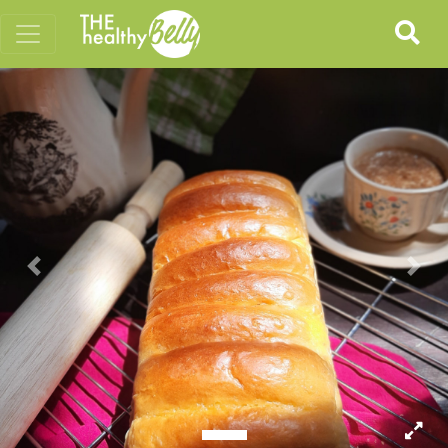
Previous
Nex