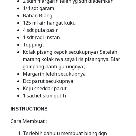
2 sdm margarin leleh yg sdh diademkan
1/4 sdt garam
Bahan Biang :
125 ml air hangat kuku
4 sdt gula pasir
1 sdt ragi instan
Topping :
Kolak pisang kepok secukupnya ( Setelah
matang kolak nya saya iris pisangnya. Biar
gampang nanti gulungnya )
Margarin leleh secukupnya
Dcc parut secukupnya
Keju cheddar parut
1 sachet skm putih
INSTRUCTIONS
Cara Membuat :
Terlebih dahulu membuat biang dgn