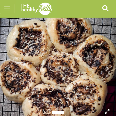
Previous
Nex