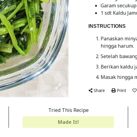
Garam secukup
1 sdt Kaldu Jam
INSTRUCTIONS
Panaskan minya
hingga harum.
Setelah bawang
Berikan kaldu 
Masak hingga me
Share
Print
Tried This Recipe
Made It!