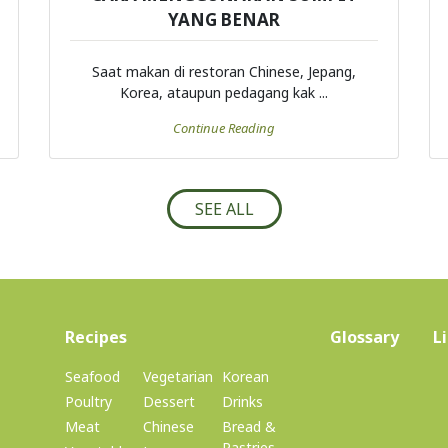
YANG BENAR
Saat makan di restoran Chinese, Jepang,
Korea, ataupun pedagang kak ...
Continue Reading
SEE ALL
(current)
Recipes
Glossary
L
Seafood
Vegetarian
Korean
Poultry
Dessert
Drinks
Meat
Chinese
Bread &
Pastries