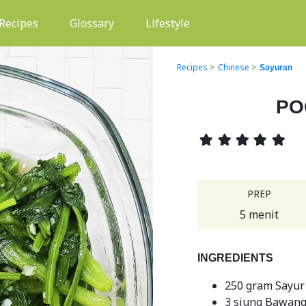
(current)
Recipes
Glossary
Lifestyle
Recipes
>
Chinese
>
Sayuran
PO
PREP
5 menit
INGREDIENTS
250 gram Sayur
Next
3 siung Bawang 